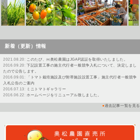
会社情報
≪
≫
取扱部門
特徴とコンセプト
買う・食べる
新着（更新）情報
ネット販売
2021.08.20:
このたび、㈲奥松農園はJGAP認証を取得いたしました。
2016.09.20:
下記設置工事の施主代行者一般競争入札について、決定しまし
お問い合わせ
たので公告します。
2016.09.01:
「トマト栽培施設及び附帯施設設置工事」施主代行者一般競争
入札公告のご案内
2016.07.13:
ミニトマトギャラリー
2016.06.22:
ホームページをリニューアル致しました。
●
過去記事一覧を見る