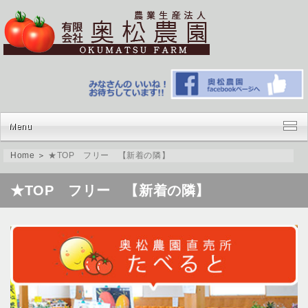
Menu
Home
＞
★TOP フリー 【新着の隣】
ホーム
会社情報
★TOP フリー 【新着の隣】
取扱部門
特徴とコンセプト
買う・食べる
ネット販売